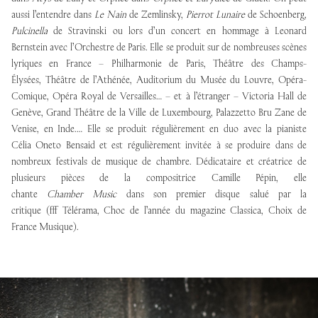
aussi l’entendre dans
Le Nain
de Zemlinsky,
Pierrot Lunaire
de Schoenberg,
Pulcinella
de Stravinski ou lors d’un concert en hommage à Leonard
Bernstein avec l’Orchestre de Paris. Elle se produit sur de nombreuses scènes
lyriques en France – Philharmonie de Paris, Théâtre des Champs-
Élysées, Théâtre de l’Athénée, Auditorium du Musée du Louvre, Opéra-
Comique, Opéra Royal de Versailles… – et à l’étranger – Victoria Hall de
Genève, Grand Théâtre de la Ville de Luxembourg, Palazzetto Bru Zane de
Venise, en Inde.… Elle se produit régulièrement en duo avec la pianiste
Célia Oneto Bensaid et est régulièrement invitée à se produire dans de
nombreux festivals de musique de chambre. Dédicataire et créatrice de
plusieurs pièces de la compositrice Camille Pépin, elle
chante
Chamber Music
dans son premier disque salué par la
critique (fff Télérama, Choc de l’année du magazine Classica, Choix de
France Musique).