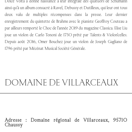
Dolce Volta a donné naissance à leur intégrale des quatuors de Schumann
ainsi qu’à un album consacré à Ravel, Debussy et Dutilleux, qui leur ont tous
deux valu de multiples récompenses dans la presse. Leur dernier
enregistrement du quintette de Brahms avec le pianiste Geoffroy Couteau a
par ailleurs remporté le Choc de l’année 2019 du magazine Classica. Elise Liu
joue un violon de Carlo Tononi de 1730 prêté par Talents & Violon’celles.
Depuis août 2016, Omer Bouchez joue un violon de Joseph Gagliano de
1796 prêté par Mécénat Musical Société Générale.
DOMAINE DE VILLARCEAUX
Adresse : Domaine régional de Villarceaux, 95710
Chaussy