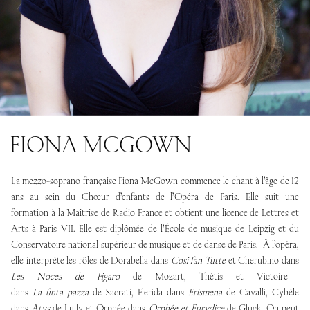
FIONA MCGOWN
La mezzo-soprano française Fiona McGown commence le chant à l’âge de 12
ans au sein du Chœur d’enfants de l’Opéra de Paris. Elle suit une
formation à la Maîtrise de Radio France et obtient une licence de Lettres et
Arts à Paris VII. Elle est diplômée de l’École de musique de Leipzig et du
Conservatoire national supérieur de musique et de danse de Paris. À l’opéra,
elle interprète les rôles de Dorabella dans
Cosi fan Tutte
et Cherubino dans
Les Noces de Figaro
de Mozart
,
Thétis et Victoire
dans
La finta pazza
de Sacrati, Flerida dans
Erismena
de Cavalli, Cybèle
dans
Atys
de Lully et Orphée dans
Orphée et Eurydice
de Gluck. On peut