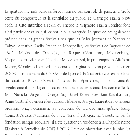
Le quatuor Hermès puise sa force musicale par son rôle de passeur entre le
texte du compositeur et la sensibilité du public. Le Carnegie Hall à New
York, la Cité Interdite à Pékin ou encore le Wigmore Hall à Londres font
ainsi partie des salles qui les ont le plus marqués. Le quatuor est également
présent dans les grands festivals tels que les Folles Journées de Nantes et
Tokyo, le festival Radio-France de Montpellier, les festivals de Pâques et de
l’Août Musical de Deauville, la Roque d’Anthéron, Mecklenburg-
Vorpommern, Mantova Chamber Music festival, le printemps des Alizés au
Maroc, Wonderfeel festival…La formation originale du groupe voit le jour en
2008 entre les murs du CNSMD de Lyon où ils étudient avec les membres
du quatuor Ravel. Ouverts à tous les répertoires, ils sont amenés
régulièrement à partager la scène avec des musiciens émérites comme Yo-Yo
Ma, Nicholas Angelich, Gregor Sigl, Pavel Kolesnikov, Kim Kashkashian,
Anne Gastinel ou encore les quatuors Ébène et Auryn. Lauréat de nombreux
premiers prix, notamment au concours de Genève ainsi qu’aux Young
Concert Artists Auditions de New York, il est également soutenu par la
fondation Banque Populaire. Il a été quatuor en résidence à la Chapelle Reine
Elisabeth à Bruxelles de 2012 à 2016. Leur collaboration avec le label La